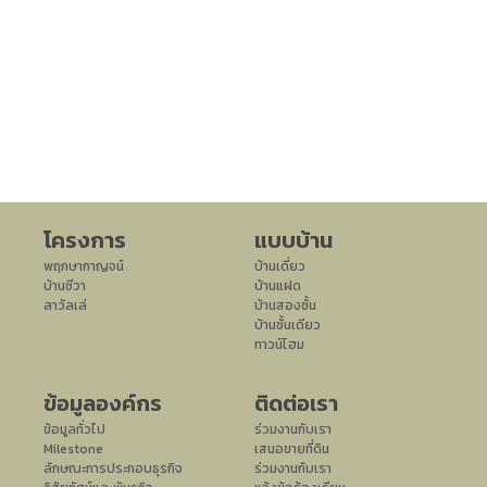
โครงการ
แบบบ้าน
พฤกษากาญจน์
บ้านเดี่ยว
บ้านชีวา
บ้านแฝด
ลาวัลเล่
บ้านสองชั้น
บ้านชั้นเดียว
ทาวน์โฮม
ข้อมูลองค์กร
ติดต่อเรา
ข้อมูลทั่วไป
ร่วมงานกับเรา
Milestone
เสนอขายที่ดิน
ลักษณะการประกอบธุรกิจ
ร่วมงานกับเรา