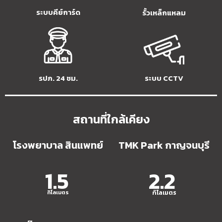
ระบบคีย์การ์ด
รั้วเหล็กแหลม
รปภ. 24 ชม.
ระบบ CCTV
สถานที่ใกล้เคียง​
โรงพยาบาล สินแพทย์
TMK Park กาญจนบุรี
1.5
2.2
กิโลเมตร
กิโลเมตร