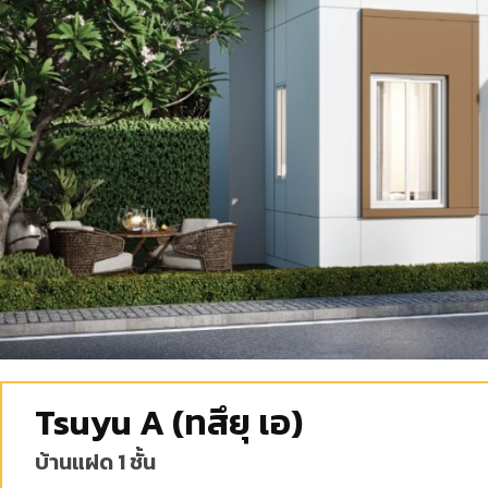
Tsuyu A (ทสึยุ เอ)
บ้านแฝด 1 ชั้น