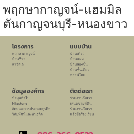
พฤกษากาญจน์-แฮมมิล
ตันกาญจนบุรี-หนองขาว
โครงการ
แบบบ้าน
พฤกษากาญจน์
บ้านเดี่ยว
บ้านชีวา
บ้านแฝด
ลาวัลเล่
บ้านสองชั้น
บ้านชั้นเดียว
ทาวน์โฮม
ข้อมูลองค์กร
ติดต่อเรา
ข้อมูลทั่วไป
ร่วมงานกับเรา
Milestone
เสนอขายที่ดิน
ลักษณะการประกอบธุรกิจ
ร่วมงานกับเรา
วิสัยทัศน์และพันธกิจ
แจ้งข้อร้องเรียน