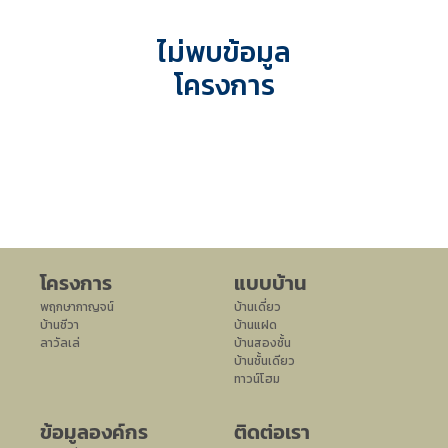
ไม่พบข้อมูล
โครงการ
โครงการ
แบบบ้าน
พฤกษากาญจน์
บ้านเดี่ยว
บ้านชีวา
บ้านแฝด
ลาวัลเล่
บ้านสองชั้น
บ้านชั้นเดียว
ทาวน์โฮม
ข้อมูลองค์กร
ติดต่อเรา