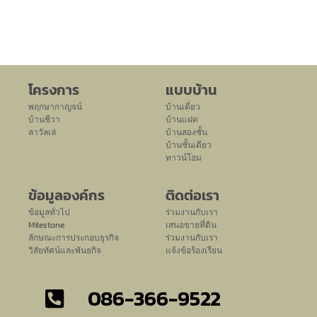
โครงการ
แบบบ้าน
พฤกษากาญจน์
บ้านเดี่ยว
บ้านชีวา
บ้านแฝด
ลาวัลเล่
บ้านสองชั้น
บ้านชั้นเดียว
ทาวน์โฮม
ข้อมูลองค์กร
ติดต่อเรา
ข้อมูลทั่วไป
ร่วมงานกับเรา
Milestone
เสนอขายที่ดิน
ลักษณะการประกอบธุรกิจ
ร่วมงานกับเรา
วิสัยทัศน์และพันธกิจ
แจ้งข้อร้องเรียน
086-366-9522