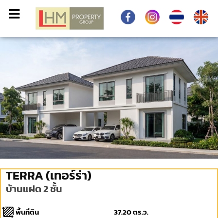
TERRA (เทอร์ร่า)
บ้านแฝด 2 ชั้น
พื้นที่ดิน
37.20 ตร.ว.