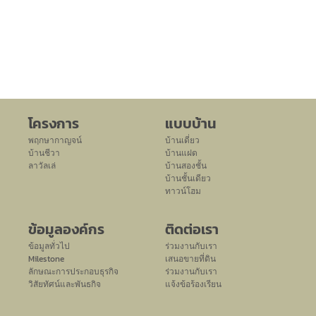
โครงการ
แบบบ้าน
พฤกษากาญจน์
บ้านเดี่ยว
บ้านชีวา
บ้านแฝด
ลาวัลเล่
บ้านสองชั้น
บ้านชั้นเดียว
ทาวน์โฮม
ข้อมูลองค์กร
ติดต่อเรา
ข้อมูลทั่วไป
ร่วมงานกับเรา
Milestone
เสนอขายที่ดิน
ลักษณะการประกอบธุรกิจ
ร่วมงานกับเรา
วิสัยทัศน์และพันธกิจ
แจ้งข้อร้องเรียน