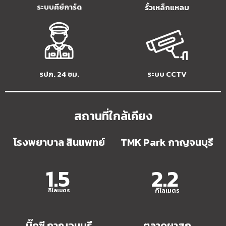
ระบบคีย์การ์ด
รั้วเหล็กแหลม
รปภ. 24 ชม.
ระบบ CCTV
สถานที่ใกล้เคียง​
โรงพยาบาล สินแพทย์
TMK Park กาญจนบุรี
1.5
2.2
กิโลเมตร
กิโลเมตร
บิ๊กซี กาญจนบุรี​
ตลาดผาสุก