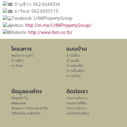
บ้านชีวา: 062-6044334
ลาวัลเล่: 062-6055115
Facebook: LHMPropertyGroup
Inbox:
http://m.me/LHMPropertyGroup/
Website:
http://www.lhm.co.th/
โครงการ
แบบบ้าน
พฤกษากาญจน์
บ้านเดี่ยว
บ้านชีวา
บ้านแฝด
ลาวัลเล่
บ้านสองชั้น
บ้านชั้นเดียว
ทาวน์โฮม
ข้อมูลองค์กร
ติดต่อเรา
ข้อมูลทั่วไป
ร่วมงานกับเรา
Milestone
เสนอขายที่ดิน
ลักษณะการประกอบธุรกิจ
ร่วมงานกับเรา
วิสัยทัศน์และพันธกิจ
แจ้งข้อร้องเรียน