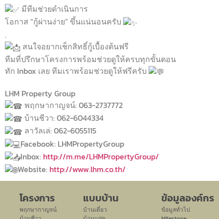
มีทีมช่วยดำเนินการ
โอกาส “กู้ผ่านง่าย” ขึ้นแน่นอนครับ
.
สนใจอยากเช็กสิทธิ์กู้เบื้องต้นฟรี
ทีมที่ปรึกษาโครงการพร้อมช่วยดูให้ครบทุกขั้นตอน
ทัก Inbox เลย ทีมเราพร้อมช่วยดูให้ฟรีครับ
LHM Property Group
พฤกษากาญจน์: 063-2737772
บ้านชีวา: 062-6044334
ลาวัลเล่: 062-6055115
Facebook: LHMPropertyGroup
Inbox:
http://m.me/LHMPropertyGroup/
Website:
http://www.lhm.co.th/
โครงการ
แบบบ้าน
ข้อมูลองค์กร
พฤกษากาญจน์
บ้านเดี่ยว
ข้อมูลทั่วไป
บ้านชีวา
บ้านแฝด
Milestone