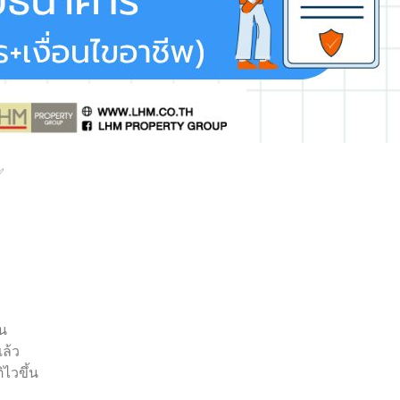
จน
ล้ว
ไวขึ้น